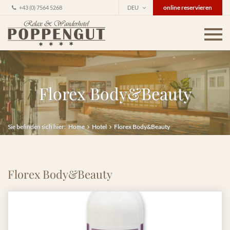
online reservieren
+43 (0) 7564 5268
DEU
Florex Body&Beauty
Sie befinden sich hier:
Home
Hotel
Florex Body&Beauty
Florex Body&Beauty