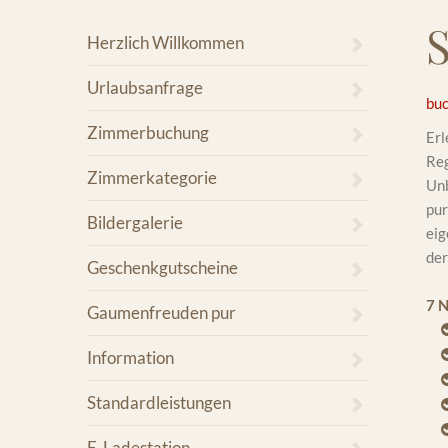
Herzlich Willkommen
Urlaubsanfrage
buc
Zimmerbuchung
Erl
Reg
Zimmerkategorie
Unb
pur
Bildergalerie
eig
der
Geschenkgutscheine
7 
Gaumenfreuden pur
Information
Standardleistungen
E-Ladestation