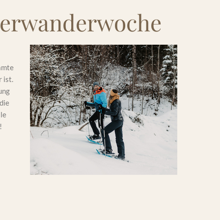
terwanderwoche
samte
 ist.
ung
die
lle
!