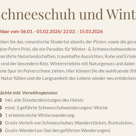
Schneeschuh und Win
hbar vom 06.01. - 01.02.2026/ 22.02. - 15.03.2026
eben Sie das romantische Stodertal abseits der Pisten, sowie die ge
ion Pyhrn Priel, die ein Paradies für Winter- & Schneeschuhwanderer
erührte Naturlandschaften, traumhafte Aussichten, Ruhe und Erhol
 sind der besondere Reiz. Wintererlebnis mit Naturgenuss und dabei 
ene Spur im Pulverschnee ziehen. Hier können Sie die wohltuende Sti
 Natur fühlen und die Langsamkeit des Lebens wieder neu entdecken
Nächte inkl. Verwöhnpension
inkl. alle Standardleistungen des Hotels
mind. 3 geführte Schneeschuhwanderungen/ Woche
1 erlebnisreiche Winterwanderung
Gratis-Verleih von Schneeschuhen, Wanderstöcken, Rucksäcken...
Gratis-Wandertaxi (bei den geführten Wanderungen)