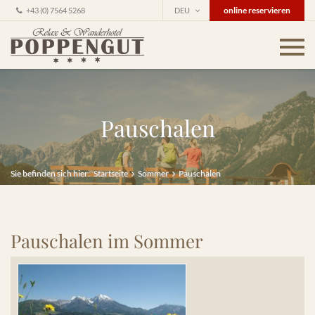
online reservieren
+43 (0) 7564 5268
DEU
Pauschalen
Sie befinden sich hier:
Startseite
Sommer
Pauschalen
Pauschalen im Sommer