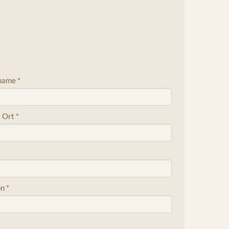
name
*
 Ort
*
on
*